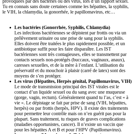
provoquées par des bactéries ou des virus, lors d’un rapport sexuel.
Tu en connais sans doute certaines comme les hépatites, la syphilis,
le VIH, la chlamydia, la gonorrhée, le papillomavirus, etc…
Les bactéries (Gonorrhée, Syphilis, Chlamydia)
Les infections bactériennes se dépistent par frottis ou via un
prélèvement urinaire ou une prise de sang pour la syphilis.
Elles doivent être traitées le plus rapidement possible, et un
antibiotique suffit pour les faire disparaître. Les IST
bactériennes sont très contagieuses, elles se transmettent par
contacts sexuels non-protégés (buccaux, vaginaux, anaux),
caresses sexuelles, et de la mère à l’enfant. L’utilisation du
préservatif et du mouchoir à plaisir (carré de latex) sont des
moyens de s’en protéger.
Les virus (Hépatites, Herpès génital, Papillomavirus, VIH)
Le mode de transmission principal des IST virales est le
contact d’un liquide sexuel ou du sang avec une muqueuse
(gorge, vagin, rectum). Généralement quand tu l’as, c’est « à
vie ». Le dépistage se fait par prise de sang (VIH, hépatites,
herpès) ou par frottis (herpès, HPV). Il existe des traitements
pour permettre leur contrôle mais on n’en guérit pas pour la
plupart. Sans traitement, tu risques de graves complications
(maladies opportunistes, cancer). Il n’existe un vaccin que
pour les hépatites A et B et pour l’HPV (Papillomavirus).