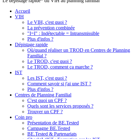
Le dépistage rapide* du VIH au planning familial
Accueil
VIH
Le VIH, c'est quoi ?
La prévention combinée
"I=I" : Indétectable = Intransmissible
Plus d'infos ?
Dépistage rapide
Où/quand réaliser un TROD en Centres de Planning
Familial ?
Le TROD, c'est quoi ?
Le TROD, comment ça marche ?
IST
Les IST, c'est quoi ?
Comment savoir si j'ai une IST ?
Plus d'infos ?
Centres de Planning Familial
C'est quoi un CPF ?
Quels sont les services proposés ?
Trouver un CPF ?
Coin pro
Présentation de BE.Tested
Campagne BE.Tested
BE.Tested & Partenariats