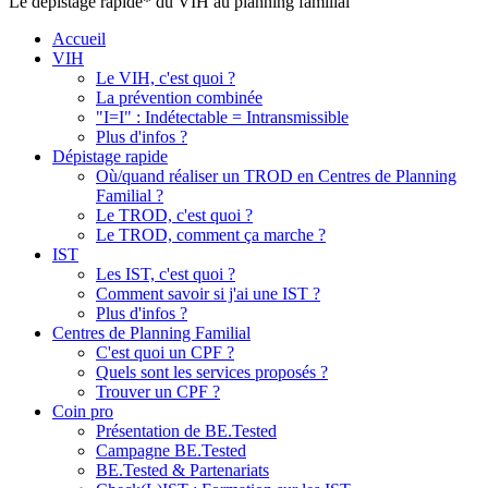
Le dépistage rapide* du VIH au planning familial
Accueil
VIH
Le VIH, c'est quoi ?
La prévention combinée
"I=I" : Indétectable = Intransmissible
Plus d'infos ?
Dépistage rapide
Où/quand réaliser un TROD en Centres de Planning
Familial ?
Le TROD, c'est quoi ?
Le TROD, comment ça marche ?
IST
Les IST, c'est quoi ?
Comment savoir si j'ai une IST ?
Plus d'infos ?
Centres de Planning Familial
C'est quoi un CPF ?
Quels sont les services proposés ?
Trouver un CPF ?
Coin pro
Présentation de BE.Tested
Campagne BE.Tested
BE.Tested & Partenariats