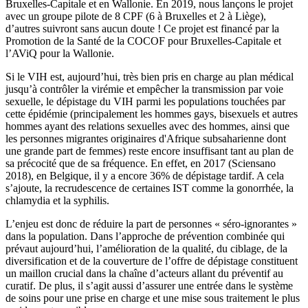
Bruxelles-Capitale et en Wallonie. En 2019, nous lançons le projet
avec un groupe pilote de 8 CPF (6 à Bruxelles et 2 à Liège),
d’autres suivront sans aucun doute ! Ce projet est financé par la
Promotion de la Santé de la COCOF pour Bruxelles-Capitale et
l’AViQ pour la Wallonie.
Si le VIH est, aujourd’hui, très bien pris en charge au plan médical
jusqu’à contrôler la virémie et empêcher la transmission par voie
sexuelle, le dépistage du VIH parmi les populations touchées par
cette épidémie (principalement les hommes gays, bisexuels et autres
hommes ayant des relations sexuelles avec des hommes, ainsi que
les personnes migrantes originaires d'Afrique subsaharienne dont
une grande part de femmes) reste encore insuffisant tant au plan de
sa précocité que de sa fréquence. En effet, en 2017 (Sciensano
2018), en Belgique, il y a encore 36% de dépistage tardif. A cela
s’ajoute, la recrudescence de certaines IST comme la gonorrhée, la
chlamydia et la syphilis.
L’enjeu est donc de réduire la part de personnes « séro-ignorantes »
dans la population. Dans l’approche de prévention combinée qui
prévaut aujourd’hui, l’amélioration de la qualité, du ciblage, de la
diversification et de la couverture de l’offre de dépistage constituent
un maillon crucial dans la chaîne d’acteurs allant du préventif au
curatif. De plus, il s’agit aussi d’assurer une entrée dans le système
de soins pour une prise en charge et une mise sous traitement le plus