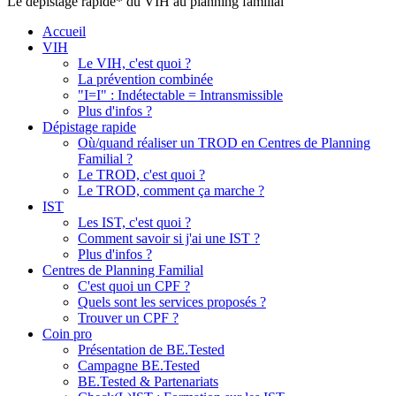
Le dépistage rapide* du VIH au planning familial
Accueil
VIH
Le VIH, c'est quoi ?
La prévention combinée
"I=I" : Indétectable = Intransmissible
Plus d'infos ?
Dépistage rapide
Où/quand réaliser un TROD en Centres de Planning
Familial ?
Le TROD, c'est quoi ?
Le TROD, comment ça marche ?
IST
Les IST, c'est quoi ?
Comment savoir si j'ai une IST ?
Plus d'infos ?
Centres de Planning Familial
C'est quoi un CPF ?
Quels sont les services proposés ?
Trouver un CPF ?
Coin pro
Présentation de BE.Tested
Campagne BE.Tested
BE.Tested & Partenariats